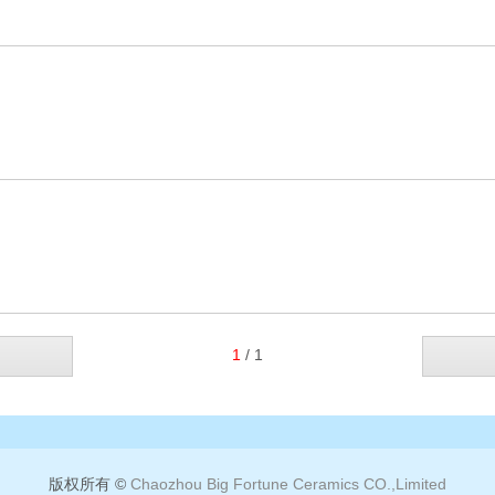
1
/ 1
版权所有 ©
Chaozhou Big Fortune Ceramics CO.,Limited